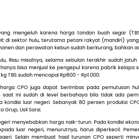
 yang mengeluh karena harga tandan buah segar (T
it di sektor hulu, terutama petani rakyat (mandiri) yan
emanen dan perawatan kebun sudah berkurang, bahkan ad
Hulu, Riau misalnya, selama sebulan terakhir sudah jat
hanya bisa menjual ke pengepul karena pabrik kelapa s
1 kg TBS sudah mencapai Rp800 - Rp1.000.
n harga CPO juga dapat berimbas pada pemutusan hubun
saat ini sudah di level berbahaya bila tidak ada pem
kondisi luar negeri. Sebanyak 80 persen produksi CPO 
Grup, Usli Sarsi.
geri menyebabkan harga naik-turun. Pada kondisi ekono
ada luar negeri, menurutnya, harus diperkecil. Peme
eri. Selain membuat hasil turunan CPO seperti miny