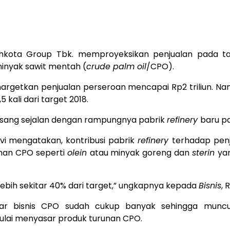
ota Group Tbk. memproyeksikan penjualan pada tahu
minyak sawit mentah (
crude palm oil
/CPO).
enargetkan penjualan perseroan mencapai Rp2 triliun. 
 kali dari target 2018.
dipasang sejalan dengan rampungnya pabrik
refinery
baru pa
vi mengatakan, kontribusi pabrik
refinery
terhadap penju
unan CPO seperti
olein
atau minyak goreng dan
sterin
ya
g lebih sekitar 40% dari target,” ungkapnya kepada
Bisnis
, 
ar bisnis CPO sudah cukup banyak sehingga muncul
mulai menyasar produk turunan CPO.