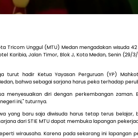
ota Tricom Unggul (MTU) Medan mengadakan wisuda 42 s
tel Karibia, Jalan Timor, Blok J, Kota Medan, Senin (29/3/
ga turut hadir Ketua Yayasan Perguruan (YP) Mahkot
dan, bahwa sebagai sarjana harus peka terhadap peruba
an bisa menyesuaikan diri dengan perkembangan zaman. 
eri ini," tuturnya.
a yang baru saja diwisuda harus tetap terus belajar, ba
ra sarjana dari STIE MTU dapat membuka lapangan pekerja
eperti wirausaha. Karena pada sekarang ini lapangan 