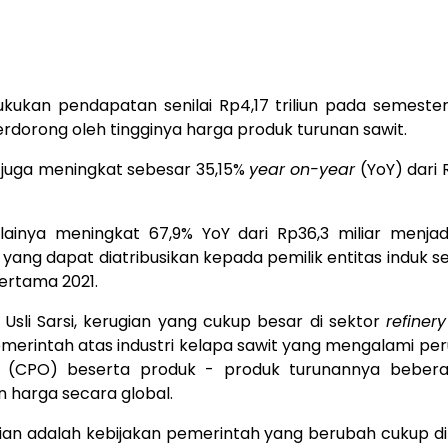
an pendapatan senilai Rp4,17 triliun pada semester 
erdorong oleh tingginya harga produk turunan sawit.
 juga meningkat sebesar 35,15%
year on-year
(YoY) dari 
ilainya meningkat 67,9% YoY dari Rp36,3 miliar menjad
yang dapat diatribusikan kepada pemilik entitas induk s
pertama 2021.
sli Sarsi, kerugian yang cukup besar di sektor
refinery
merintah atas industri kelapa sawit yang mengalami p
(CPO) beserta produk - produk turunannya beber
 harga secara global.
an adalah kebijakan pemerintah yang berubah cukup di