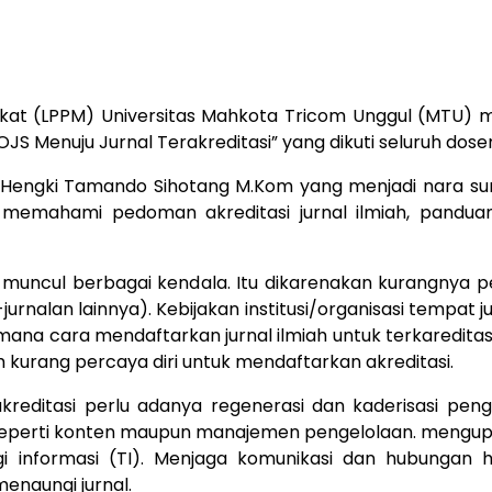
kat (LPPM) Universitas Mahkota Tricom Unggul (MTU) 
JS Menuju Jurnal Terakreditasi” yang dikuti seluruh dose
 1, Hengki Tamando Sihotang M.Kom yang menjadi nara s
u memahami pedoman akreditasi jurnal ilmiah, panduan 
g muncul berbagai kendala. Itu dikarenakan kurangnya 
nalan lainnya). Kebijakan institusi/organisasi tempat ju
ana cara mendaftarkan jurnal ilmiah untuk terkareditasi
h kurang percaya diri untuk mendaftarkan akreditasi.
editasi perlu adanya regenerasi dan kaderisasi penge
l seperti konten maupun manajemen pengelolaan. mengup
i informasi (TI). Menjaga komunikasi dan hubungan ha
menaungi jurnal.