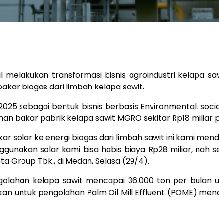
 melakukan transformasi bisnis agroindustri kelapa 
kar biogas dari limbah kelapa sawit.
2025 sebagai bentuk bisnis berbasis Environmental, soci
 bakar pabrik kelapa sawit MGRO sekitar Rp18 miliar pa
 solar ke energi biogas dari limbah sawit ini kami menda
nggunakan solar kami bisa habis biaya Rp28 miliar, nah s
ota Group Tbk., di Medan, Selasa (29/4).
ngolahan kelapa sawit mencapai 36.000 ton per bulan 
an untuk pengolahan Palm Oil Mill Effluent (POME) menca